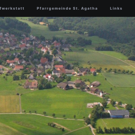
fwerkstatt
Pfarrgemeinde St. Agatha
Links